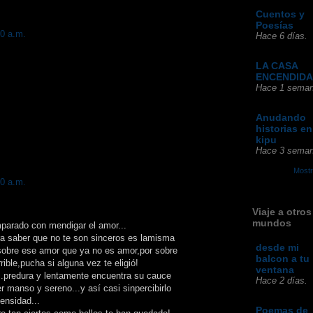
Cuentos y
Poesías
00 a.m.
Hace 6 días.
LA CASA
ENCENDIDA
Hace 1 seman
Anudando
historias en
kipu
Hace 3 seman
Mostr
00 a.m.
Viaje a otros
mundos
mparado con mendigar el amor...
ara saber que no te son sinceros es lamisma
desde mi
 sobre ese amor que ya no es amor,por sobre
balcon a tu
ible,pucha si alguna vez te eligió!
ventana
..predura y lentamente encuentra su cauce
Hace 2 días.
er manso y sereno...y así casi sinpercibirlo
tensidad...
Poemas de