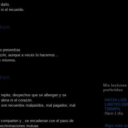
 daño.
i el recuerdo.
00 a.m.
lo presentías
azón, aunque a veces lo hacemos ..
os mismos.
00 a.m.
Mis lecturas
preferidas
e repite, despechos que se albergan y se
HACIA LOS
 alma ni el corazón.
LIMITES DE
son recuerdos malparidos, mal pagados, mal
TIEMPO
Hace 1 día.
e comparten y , se encadenan con el paso de
Algo más q
 recriminaciones mutuas