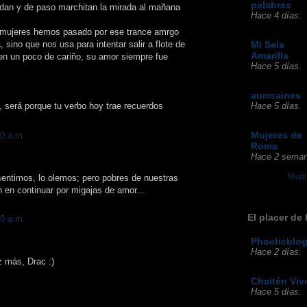
palabras
edan y de paso marchitan la mirada al mañana
Hace 4 días.
 mujeres hemos pasado por ese trance amrgo
sino que nos usa para intentar salir a flote de
Mi Sala
Amarilla
en un poco de cariño, su amor siempre fue
Hace 5 días.
auroraines
, será porque tu verbo hoy trae recuerdos
Hace 5 días.
Mujeres de
00 a.m.
Roma
Hace 2 seman
Mostr
entimos, lo olemos; pero pobres de nuestras
en continuar por migajas de amor...
El placer de 
00 a.m.
Phoeticblo
Hace 2 días.
z más, Drac :)
Chaitén Viv
Hace 5 días.