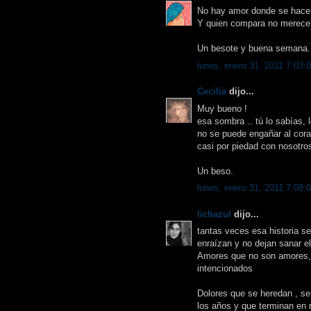
No hay amor donde se hace
Y quien compara no merece n
Un besote y buena semana.
lunes, enero 31, 2011 7:03:
Cecilia
dijo...
Muy bueno !
esa sombra .. tú lo sabías, 
no se puede engañar al cor
casi por piedad con nosotr
Un beso.
lunes, enero 31, 2011 7:08:
lichazul
dijo...
tantas veces esa historia s
enraízan y no dejan sanar el
Amores que no son amores, 
intencionados
Dolores que se heredan , s
los años y que terminan en