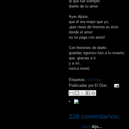
al que fue siempre
dueño de tu amor.
Ayer dijiste,
que él era mejor que yo,
¡qué clase de historia es ésta
donde el amor
no se paga con amor!
Con festones de duelo
guardas riguroso luto a tu muerto;
que, gracias a ti
y a mí,
nunca murió.
Etiquetas:
Celotipia
Publicadas por
El Drac
228 comentarios:
Cecy
dijo...