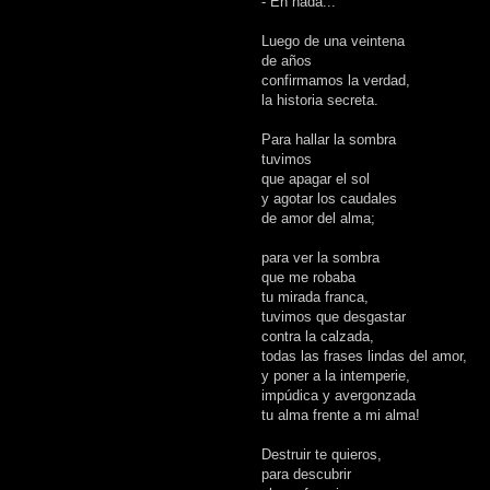
- En nada...
Luego de una veintena
de años
confirmamos la verdad,
la historia secreta.
Para hallar la sombra
tuvimos
que apagar el sol
y agotar los caudales
de amor del alma;
para ver la sombra
que me robaba
tu mirada franca,
tuvimos que desgastar
contra la calzada,
todas las frases lindas del amor,
y poner a la intemperie,
impúdica y avergonzada
tu alma frente a mi alma!
Destruir te quieros,
para descubrir