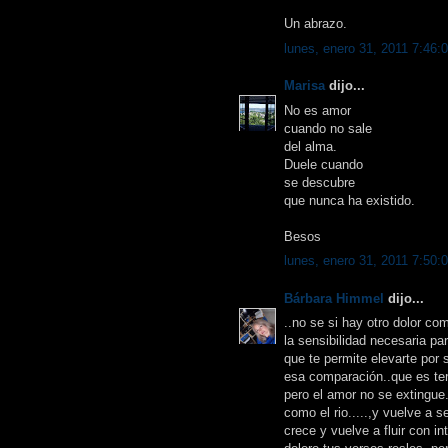
Un abrazo.
lunes, enero 31, 2011 7:46:
Marisa
dijo...
No es amor
cuando no sale
del alma.
Duele cuando
se descubre
que nunca ha existido.
Besos
lunes, enero 31, 2011 7:50:
Bárbara Himmel
dijo...
..no se si hay otro dolor co
la sensibilidad necesaria p
que te permite elevarte por
esa comparación..que es terr
pero el amor no se extingue
como el rio.....,y vuelve a s
crece y vuelve a fluir con in