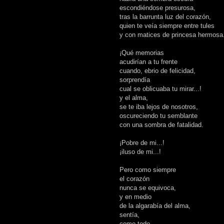
escondiéndose presurosa,
tras la barrunta luz del corazón,
quien te veía siempre entre tules
y con matices de princesa hermosa
¡Qué memorias
acudirían a tu frente
cuando, ebrio de felicidad,
sorprendía
cual se oblicuaba tu mirar...!
y el alma,
se te iba lejos de nosotros,
oscureciendo tu semblante
con una sombra de fatalidad.
¡Pobre de mi...!
¡iluso de mi...!
Pero como siempre
el corazón
nunca se equivoca,
y en medio
de la algarabía del alma,
sentía,
como todo