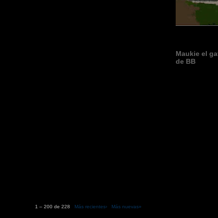
Maukie el ga
de BB
1 – 200 de 228
Más recientes›
Más nuevas»